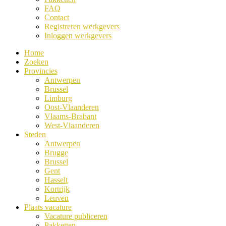
FAQ
Contact
Registreren werkgevers
Inloggen werkgevers
Home
Zoeken
Provincies
Antwerpen
Brussel
Limburg
Oost-Vlaanderen
Vlaams-Brabant
West-Vlaanderen
Steden
Antwerpen
Brugge
Brussel
Gent
Hasselt
Kortrijk
Leuven
Plaats vacature
Vacature publiceren
Pakketten