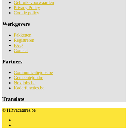
Gebruiksvoorwaarden
Privacy Policy
Cookie policy
Werkgevers
Pakketten
Registreren
FAQ
Contact
Partners
Communicatiejobs.be
Gemeentejob.be
Nextjobs.be
Kaderfuncties.be
Translate
© HRvacatures.be