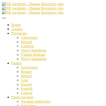
Home
Zoeken
Provincies
Antwerpen
Brussel
Limburg
Oost-Vlaanderen
Vlaams-Brabant
West-Vlaanderen
Steden
Antwerpen
Brugge
Brussel
Gent
Hasselt
Kortrijk
Leuven
Plaats vacature
Vacature publiceren
Pakketten