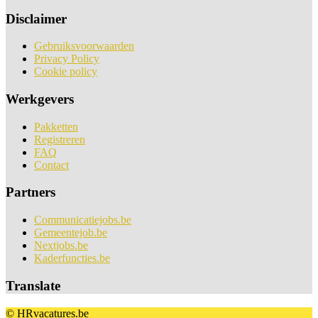
Disclaimer
Gebruiksvoorwaarden
Privacy Policy
Cookie policy
Werkgevers
Pakketten
Registreren
FAQ
Contact
Partners
Communicatiejobs.be
Gemeentejob.be
Nextjobs.be
Kaderfuncties.be
Translate
© HRvacatures.be