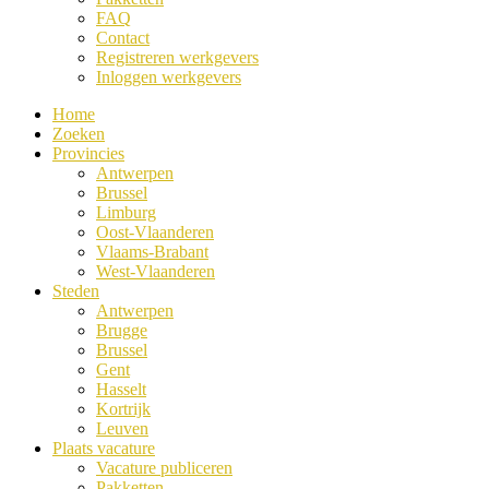
FAQ
Contact
Registreren werkgevers
Inloggen werkgevers
Home
Zoeken
Provincies
Antwerpen
Brussel
Limburg
Oost-Vlaanderen
Vlaams-Brabant
West-Vlaanderen
Steden
Antwerpen
Brugge
Brussel
Gent
Hasselt
Kortrijk
Leuven
Plaats vacature
Vacature publiceren
Pakketten